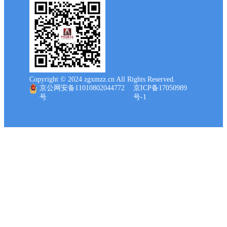
Copyright © 2024 zgxmzz.cn All Rights Reserved.
京公网安备11010802044772
京ICP备17050989
号
号-1