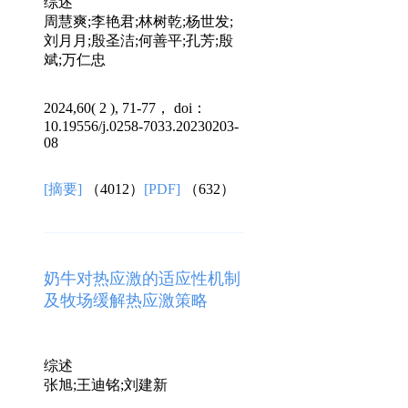
综述
周慧爽;李艳君;林树乾;杨世发;
刘月月;殷圣洁;何善平;孔芳;殷
斌;万仁忠
2024,60( 2 ), 71-77， doi：
10.19556/j.0258-7033.20230203-
08
[摘要]
（4012）
[PDF]
（632）
奶牛对热应激的适应性机制
及牧场缓解热应激策略
综述
张旭;王迪铭;刘建新