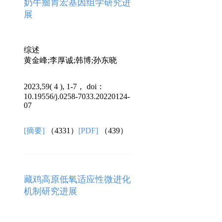
奶牛瘤胃宏基因组学研究进
展
综述
黄金峰;李厚诚;韩博;孙东晓
2023,59( 4 ), 1-7， doi：
10.19556/j.0258-7033.20220124-
07
[摘要]
（4331）
[PDF]
（439）
藏鸡高原低氧适应性微进化
机制研究进展