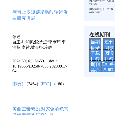
国内统一刊号：CN 11-
2083/S
国际标准刊号：ISSN
瘤胃上皮短链脂肪酸转运蛋
0258-7033
白研究进展
在线期刊
综述
当期
过刊
自玉杰;和风;段承远;李承环;李
浩楠;李哲;黄长征;冷静;
目录
浏览
下载
阅读
排行
排行
2024,60( 6 ), 54-59， doi：
Email-
期刊
10.19556/j.0258-7033.20230817-
Alert
简介
04
[摘要]
（3464）
[PDF]
（180）
黄曲霉毒素B1对家禽的危害