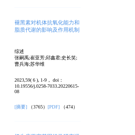
褪黑素对机体抗氧化能力和
脂质代谢的影响及作用机制
综述
张嗣禹;崔亚芳;邱鑫君;史长笑;
曹兵海;苏华维
2023,59( 6 ), 1-9， doi：
10.19556/j.0258-7033.20220615-
08
[摘要]
（3765）
[PDF]
（474）