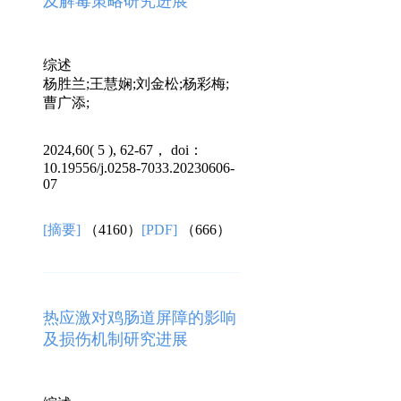
及解毒策略研究进展
综述
杨胜兰;王慧娴;刘金松;杨彩梅;
曹广添;
2024,60( 5 ), 62-67， doi：
10.19556/j.0258-7033.20230606-
07
[摘要]
（4160）
[PDF]
（666）
热应激对鸡肠道屏障的影响
及损伤机制研究进展