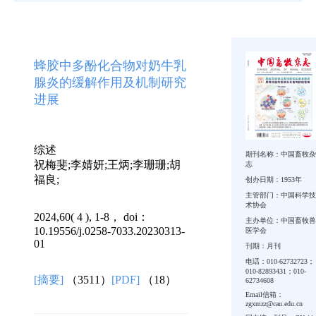
蜂胶中多酚化合物对奶牛乳
腺炎的缓解作用及机制研究
进展
综述
期刊名称：中国畜牧杂
祝梅斐;李婧妍;王炳;李珊珊;胡
志
福良;
创办日期：1953年
主管部门：中国科学技
术协会
2024,60( 4 ), 1-8， doi：
主办单位：中国畜牧兽
10.19556/j.0258-7033.20230313-
医学会
01
刊期：月刊
电话：010-62732723；
010-82893431；010-
[摘要]
（3511）
[PDF]
（18）
62734608
Email信箱：
zgxmzz@cau.edu.cn