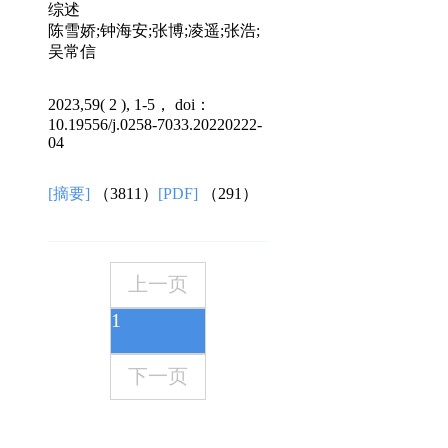
综述
陈雪娇;钟海安;张博;凌遥;张浩;
吴常信
2023,59( 2 ), 1-5， doi：
10.19556/j.0258-7033.20220222-
04
[摘要]
（3811）
[PDF]
（291）
上一页
1
下一页