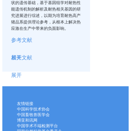
状的遗传基础，基于基因组学对耐热性
能遗传机制的解析及耐热相关基因的研
究进展进行综述，以期为培育耐热高产
猪品系提供理论参考，从根本上解决热
应激在生产中带来的负面影响。
参考文献
展开
相关文献
展开
友情链接
中国科学技术协会
中国畜牧兽医学会
博亚和讯网
中国学术不端检测平台