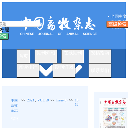
全国中文
中国科技
高级检索
中国农林
标题
检索
期刊介绍
在线期刊
投稿指南
首页
阅读排行
期刊订阅
联系我们
>>
2023
VOL.59
>>
Issue(8)
>>
13-
中国
，
19
畜牧
杂志
综述