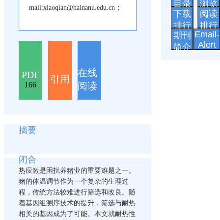
目录
浏览
mail:xiaoqian@hainanu.edu.cn；
下载
阅读
排行
排行
Email-
期刊
Alert
简介
在线
PDF
引用
阅读
166
摘要
闭合
热应激是困扰养猪业的重要难题之一。
猪的体温调节作为一个复杂的生理过
程，传统方法较难进行筛选和改良。随
着基因组测序技术的提升，筛选与耐热
相关的基因成为了可能。本文就耐热性