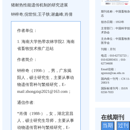
猪耐热性能遗传机制的研究进展
期刊名称：中国畜牧杂
钟梓奇;倪世恒;王子轶;谢鑫峰;肖倩
志
创办日期：1953年
主管部门：中国科学技
作者单位：
术协会
主办单位：中国畜牧兽
1. 海南大学热带农林学院2. 海南
医学会
省畜牧技术推广总站
刊期：月刊
电话：010-62732723；
作者简介：
010-82893431；010-
62734608
Email信箱：
钟梓奇（1998-），男，广东揭
zgxmzz@cau.edu.cn
阳人，硕士研究生，主要从事动
国内统一刊号：CN 11-
2083/S
物遗传育种与繁殖研究，E-
国际标准刊号：ISSN
mail:zhongziqi2021@163.com；
0258-7033
通信作者:
*肖倩（1988-），女，湖北宜昌
在线期刊
人，硕士研究生导师，主要从事
当期
过刊
动物遗传育种与繁殖研究，E-