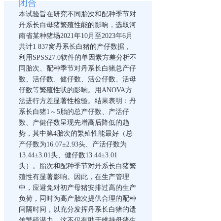
闭合
本试验旨在研究不同胎次和配种季节对
丹系长白母猪繁殖性能的影响，选取河
南省某种猪场2021年10月至2023年6月
共计1 837窝丹系长白猪的产仔数据，
利用SPSS27.0软件的单因素方差分析不
同胎次、配种季节对丹系长白猪总产仔
数、活仔数、健仔数、活公仔数、活母
仔数等繁殖性状的影响。用ANOVA方
法进行方差显著性检验。结果表明：丹
系长白猪1～5胎的总产仔数、产活仔
数、产健仔数呈现先增高后降低的趋
势，其中第4胎次的繁殖性能最好（总
产仔数为16.07±2.93头、产活仔数为
13.44±3.01头、健仔数13.44±3.01
头）。胎次和配种季节对丹系长白猪繁
殖性有显著影响。因此，在生产管理
中，应避免对初产母猪安排过高的生产
负荷，同时为高产胎次提供合理的配种
间隔时间，以充分发挥丹系长白猪的遗
传繁殖潜力。这不仅有助于维持母猪生