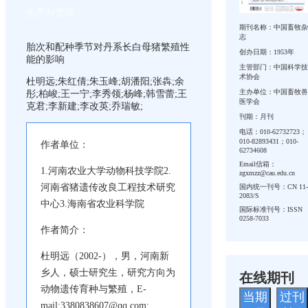
生产与管理
期刊名称：中国畜牧杂
志
胎次和配种季节对丹系长白母猪繁殖性
创办日期：1953年
能的影响
主管部门：中国科学技
术协会
杜明远;朱红倩;朱玉峰;胡潘阳;张犇;余
主办单位：中国畜牧兽
彤;柏峻;王一宁;李秀领;杨峰;韩雪蕾;王
医学会
克君;李新建;李改英;乔瑞敏;
刊期：月刊
电话：010-62732723；
010-82893431；010-
作者单位：
62734608
Email信箱：
1.河南农业大学动物科技学院2.
zgxmzz@cau.edu.cn
河南省猪遗传改良工程技术研究
国内统一刊号：CN 11-
2083/S
中心3.海南省农业科学院
国际标准刊号：ISSN
0258-7033
作者简介：
杜明远（2002-），男，河南新
乡人，硕士研究生，研究方向为
在线期刊
动物遗传育种与繁殖，E-
当期
过刊
mail:3380838607@qq.com;