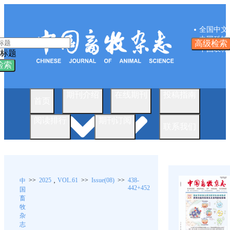
全国中文
中国科技
高级检索
中国农林
标题
检索
期刊介绍
在线期刊
投稿指南
首页
阅读排行
期刊订阅
联系我们
>>
2025
VOL.61
>>
Issue(08)
>>
438-
中
，
442+452
国
畜
牧
杂
志