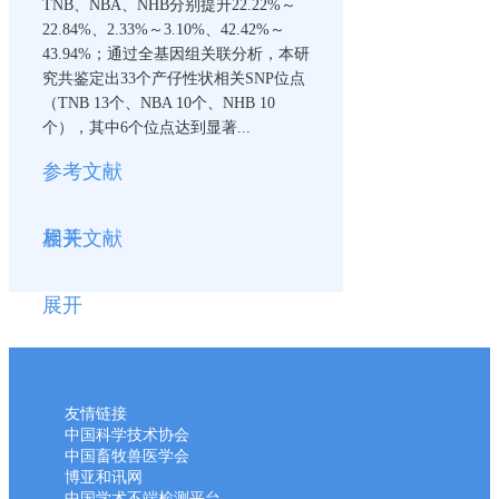
TNB、NBA、NHB分别提升22.22%～
22.84%、2.33%～3.10%、42.42%～
43.94%；通过全基因组关联分析，本研
究共鉴定出33个产仔性状相关SNP位点
（TNB 13个、NBA 10个、NHB 10
个），其中6个位点达到显著...
参考文献
展开
相关文献
展开
友情链接
中国科学技术协会
中国畜牧兽医学会
博亚和讯网
中国学术不端检测平台