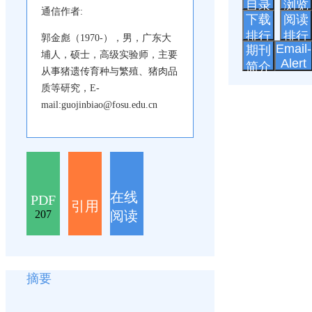
目录
浏览
通信作者:
下载
阅读
排行
排行
郭金彪（1970-），男，广东大
Email-
期刊
埔人，硕士，高级实验师，主要
Alert
简介
从事猪遗传育种与繁殖、猪肉品
质等研究，E-
mail:guojinbiao@fosu.edu.cn
在线
PDF
引用
阅读
207
摘要