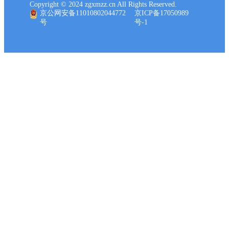
Copyright © 2024 zgxmzz.cn All Rights Reserved.
京公网安备11010802044772
京ICP备17050989
号
号-1