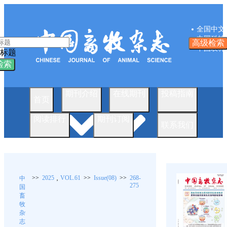
全国中文
中国科技
高级检索
中国农林
标题
检索
期刊介绍
在线期刊
投稿指南
首页
阅读排行
期刊订阅
联系我们
>>
2025
VOL.61
>>
Issue(08)
>>
268-
中
，
275
国
畜
牧
杂
志