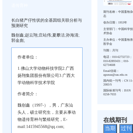
遗传育种
期刊名称：中国畜牧杂
志
长白猪产仔性状的全基因组关联分析与
创办日期：1953年
预测研究
主管部门：中国科学技
术协会
魏创鑫;赵云翔;庄站伟;夏攀洁;孙海清;
主办单位：中国畜牧兽
郭金彪;
医学会
刊期：月刊
作者单位：
电话：010-62732723；
010-82893431；010-
62734608
1.佛山大学动物科技学院2.广西
Email信箱：
zgxmzz@cau.edu.cn
扬翔集团股份有限公司3.广西大
国内统一刊号：CN 11-
学动物科学技术学院
2083/S
国际标准刊号：ISSN
作者简介：
0258-7033
魏创鑫（1997-），男，广东汕
头人，硕士研究生，主要从事动
在线期刊
物遗传育种与繁殖研究，E-
mail:1415945568@qq.com;
当期
过刊