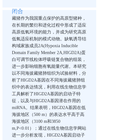
闭合
藏猪作为我国重点保护的高原型猪种，
在长期的繁衍和进化过程中形成了适应
高原低氧环境的能力，并成为研究高原
低氧适应机制的模式动物。缺氧诱导结
构域家族成员2A(Hypoxia Inducible
Domain Family Member 2A,HIGD2A)蛋
白可调节线粒体呼吸链复合物的组装，
进一步影响细胞有氧能量代谢。本研究
以不同海拔藏猪肺组织为试验材料，分
析了HIGD2A基因在不同海拔藏猪肺组
织中的表达情况，利用在线生物信息学
工具解析了HIGD2A基因的启动子特
征，以及与HIGD2A基因潜在作用的
miRNA。结果表明，HIGD2A基因在低
海拔地区（500 m）的表达水平高于高
海拔地区（3100 m和3850
m,P<0.01）；通过在线生物信息学网站
进一步分析发现，HIGD2A基因启动子