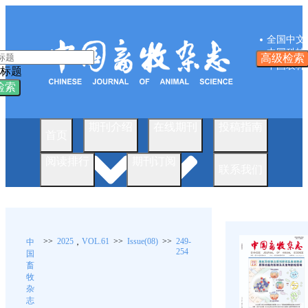
全国中文
中国科技
高级检索
中国农林
标题
检索
期刊介绍
在线期刊
投稿指南
首页
阅读排行
期刊订阅
联系我们
>>
2025
VOL.61
>>
Issue(08)
>>
249-
中
，
254
国
畜
牧
杂
志