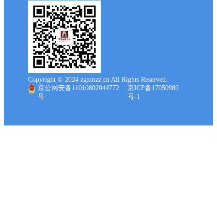
Copyright © 2024 zgxmzz.cn All Rights Reserved.
京公网安备11010802044772
京ICP备17050989
号
号-1