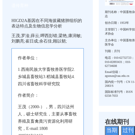
遗传育种
期刊名称：中国畜牧杂
志
HIGD2A基因在不同海拔藏猪肺组织的
创办日期：1953年
表达特点及生物信息学分析
主管部门：中国科学技
术协会
王茂;罗淦;薛云;呷西彭错;梁艳;康润敏;
主办单位：中国畜牧兽
刘鹏亮;崔日成;余石佳;顾以韧;
医学会
刊期：月刊
作者单位：
电话：010-62732723；
010-82893431；010-
62734608
1.西南民族大学畜牧兽医学院2.
Email信箱：
zgxmzz@cau.edu.cn
乡城县畜牧站3.稻城县畜牧站4.
国内统一刊号：CN 11-
四川省畜牧科学研究院
2083/S
国际标准刊号：ISSN
作者简介：
0258-7033
王茂（2000-），男，四川达州
人，硕士研究生，主要从事畜牧
在线期刊
养殖及畜禽粪污资源化利用研
究，E-mail:1808
当期
过刊