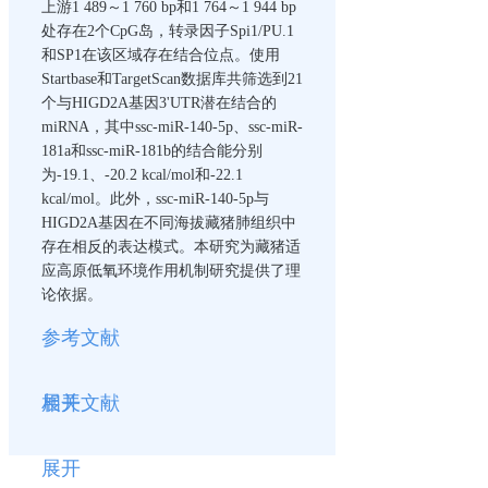
上游1 489～1 760 bp和1 764～1 944 bp
处存在2个CpG岛，转录因子Spi1/PU.1
和SP1在该区域存在结合位点。使用
Startbase和TargetScan数据库共筛选到21
个与HIGD2A基因3'UTR潜在结合的
miRNA，其中ssc-miR-140-5p、ssc-miR-
181a和ssc-miR-181b的结合能分别
为-19.1、-20.2 kcal/mol和-22.1
kcal/mol。此外，ssc-miR-140-5p与
HIGD2A基因在不同海拔藏猪肺组织中
存在相反的表达模式。本研究为藏猪适
应高原低氧环境作用机制研究提供了理
论依据。
参考文献
展开
相关文献
展开