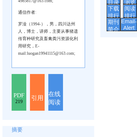
4985817@163.com;
目录
浏览
下载
阅读
通信作者:
排行
排行
Email-
期刊
罗淦（1994-），男，四川达州
Alert
简介
人，博士，讲师，主要从事猪遗
传育种研究及畜禽粪污资源化利
用研究，E-
mail:luogan19941115@163.com;
在线
PDF
引用
阅读
219
摘要